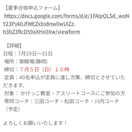
【夏季合宿申込フォーム】
https://docs.google.com/forms/d/e/1FAIpQLSd_woN
Y23Pvk0JfWEZxbs8nw0wUIZz-
h3bZ3flcD59aXHx0Xw/viewform
【詳細】
日程：7月29日〜31日
場所：御殿場(静岡)
締切：
７月５日（日）１０時
定員：40名申込が定員に達し次第、締切とさせていた
だきます。
対象： かけっこ教室・アスリートコースにご参加の方
帯同コーチ：三田コーチ・松田コーチ・川内コーチ
（予定）
よろしくお願いいたします！