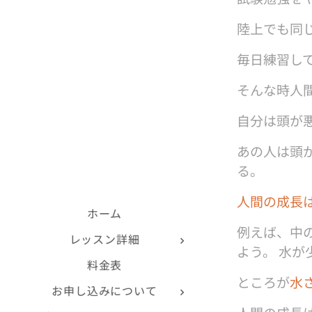
陸上でも同
毎日練習し
そんな時人
自分は頭が
あの人は頭
る。
人間の成長
ホーム
例えば、中
レッスン詳細
よう。 水
料金表
ところが
水
お申し込みについて