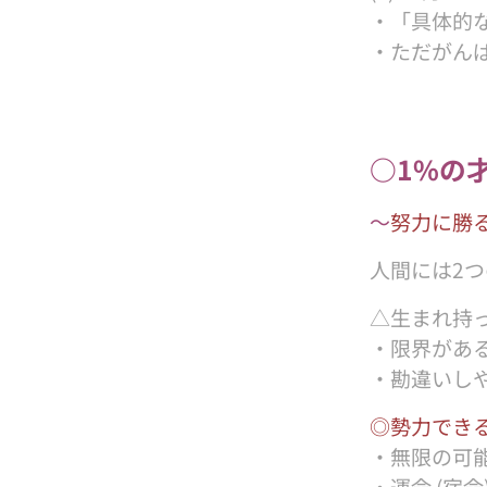
・「具体的
・ただがん
○1%の
〜
努力に勝
人間には2つ
△生まれ持っ
・限界があ
・勘違いしや
◎
勢力でき
・無限の可能
・運命 (宿