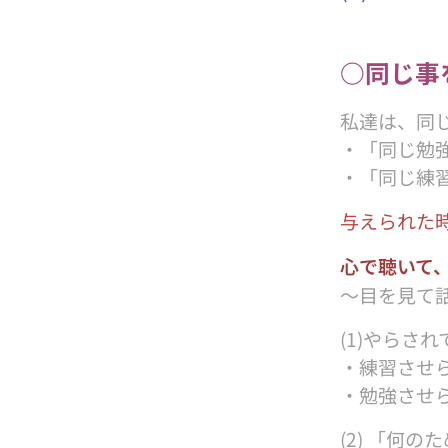
○同じ事
私達は、同
・「同じ勉
・「同じ練
与えられた
心で聴いて
〜目を見て
(1)やらさ
・練習させら
・勉強させら
(2) 「何