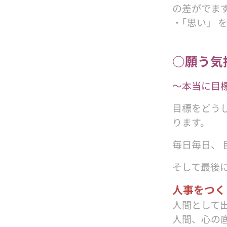
の差がでま
・｢思い」 
○願う気
〜本当に目
目標をどう
ります。
毎日毎日、
そして最後
人事をつく
人間として
人間、心の